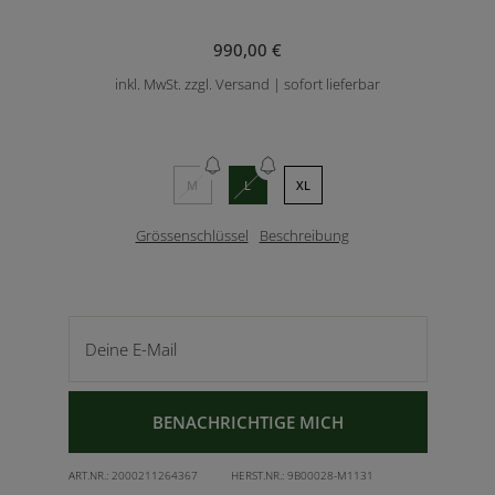
990,00 €
inkl. MwSt. zzgl. Versand | sofort lieferbar
M
L
XL
Grössenschlüssel
Beschreibung
Deine E-Mail
BENACHRICHTIGE MICH
ART.NR.:
2000211264367
HERST.NR.:
9B00028-M1131