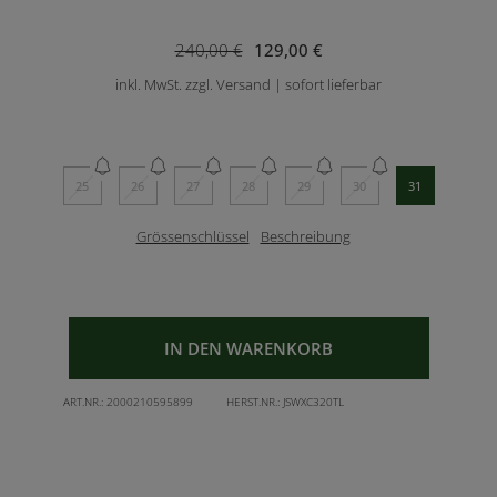
240,00 €
129,00 €
inkl. MwSt. zzgl. Versand | sofort lieferbar
25
26
27
28
29
30
31
Grössenschlüssel
Beschreibung
IN DEN WARENKORB
ART.NR.:
2000210595899
HERST.NR.:
JSWXC320TL