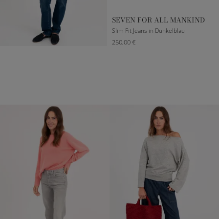
SEVEN FOR ALL MANKIND
Slim Fit Jeans in Dunkelblau
250,00 €
23
25
26
27
28
29
30