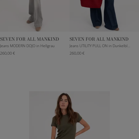
SEVEN FOR ALL MANKIND
SEVEN FOR ALL MANKIND
23
25
26
27
XXXS
XS
S
M
Jeans MODERN DOJO in Hellgrau
Jeans UTILITY PULL ON in Dunkelblau
260,00 €
260,00 €
28
29
L