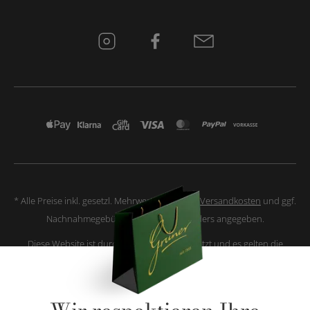
* Alle Preise inkl. gesetzl. Mehrwertsteuer zzgl.
Versandkosten
und ggf.
Nachnahmegebühren, wenn nicht anders angegeben.
Diese Website ist durch reCAPTCHA geschützt und es gelten die
Datenschutzbestimmungen
und
Nutzungsbedingungen
von Google.