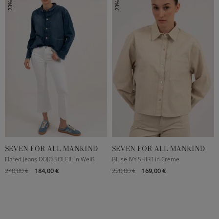
SEVEN FOR ALL MANKIND
SEVEN FOR ALL MANKIND
23
25
26
27
XXXS
XS
S
M
Flared Jeans DOJO SOLEIL in Weiß
Bluse IVY SHIRT in Creme
240,00 €
184,00 €
220,00 €
169,00 €
28
29
30
L