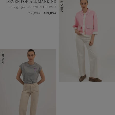
SEVEN FOR ALL MANKIND
24% OFF
Straight Jeans STOVEPIPE in Weiß
250,00 €
189,00 €
23% OFF
23
25
26
27
28
29
30