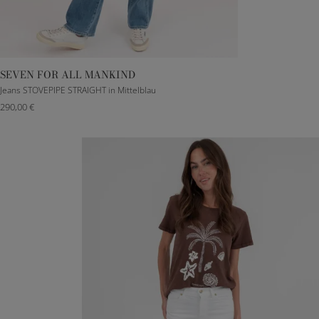
SEVEN FOR ALL MANKIND
23
25
26
27
28
29
30
Jeans STOVEPIPE STRAIGHT in Mittelblau
290,00 €