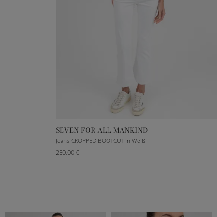
SEVEN FOR ALL MANKIND
23
25
26
27
28
29
30
Jeans CROPPED BOOTCUT in Weiß
250,00 €