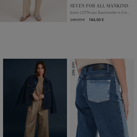
SEVEN FOR ALL MANKIND
Jeans LOTTA aus Baumwolle in Creme
240,00 €
184,00 €
23
26
27
28
29
30
24% OFF
23% OFF