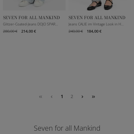
SEVEN FOR ALL MANKIND
SEVEN FOR ALL MANKIND
23
25
26
27
25
26
27
28
Glitzer-Coated-Jeans DOJO SPARKLING in Hellblau
Jeans CALIE im Vintage Look in Hellgrau
280,00 €
214,00 €
240,00 €
184,00 €
28
29
30
29
30
1
2
Seven for all Mankind