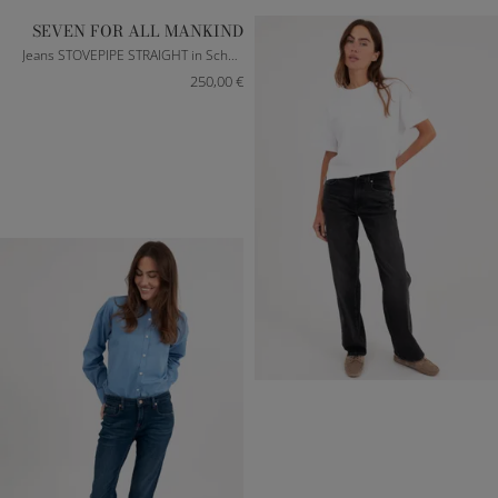
SEVEN FOR ALL MANKIND
Jeans STOVEPIPE STRAIGHT in Schwarz
250,00 €
23
25
26
27
28
29
30
31