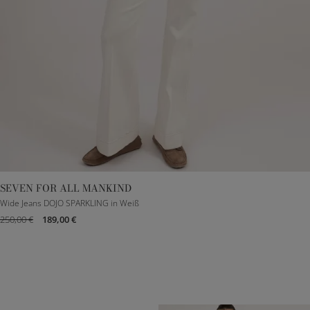
SEVEN FOR ALL MANKIND
23
25
26
27
28
29
30
Wide Jeans DOJO SPARKLING in Weiß
250,00 €
189,00 €