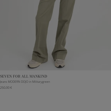
SEVEN FOR ALL MANKIND
23
25
26
27
28
29
30
Jeans MODERN DOJO in Militarygreen
250,00 €