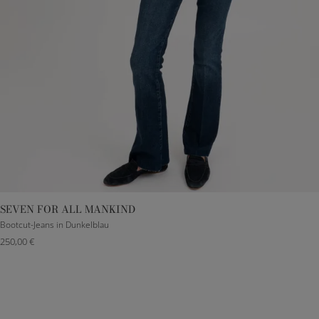
SEVEN FOR ALL MANKIND
23
25
26
27
28
29
30
Bootcut-Jeans in Dunkelblau
250,00 €