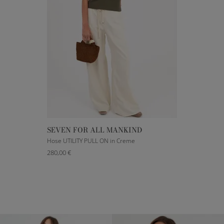
SEVEN FOR ALL MANKIND
XXXS
XS
S
M
Hose UTILITY PULL ON in Creme
280,00 €