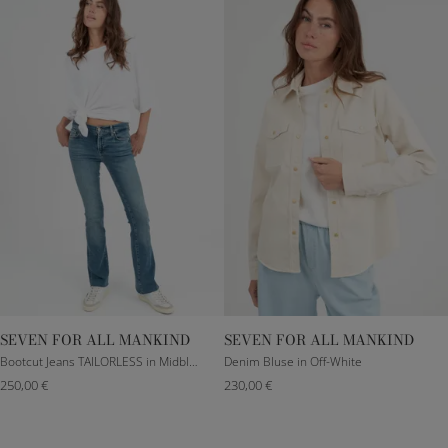
SEVEN FOR ALL MANKIND
SEVEN FOR ALL MANKIND
23
25
26
27
XXXS
XS
S
M
Bootcut Jeans TAILORLESS in Midblue
Denim Bluse in Off-White
250,00 €
230,00 €
28
29
30