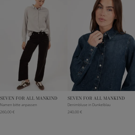
SEVEN FOR ALL MANKIND
SEVEN FOR ALL MANKIND
23
25
26
27
XXXS
XS
S
M
Namen bitte anpassen
Denimbluse in Dunkelblau
260,00 €
240,00 €
28
29
30
L