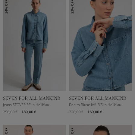
24% OFF
23% OFF
SEVEN FOR ALL MANKIND
SEVEN FOR ALL MANKIND
23
25
26
27
XXXS
XS
S
M
Jeans STOVEPIPE in Hellblau
Denim Bluse IVY IRIS in Hellblau
250,00 €
189,00 €
220,00 €
169,00 €
28
29
30
L
23% OFF
23% OFF