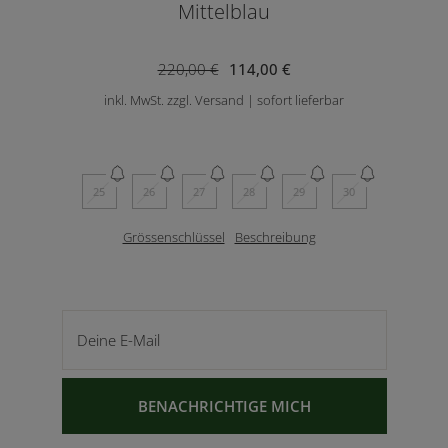
Mittelblau
220,00 €
114,00 €
inkl. MwSt. zzgl. Versand | sofort lieferbar
25
26
27
28
29
30
Grössenschlüssel
Beschreibung
Deine E-Mail
BENACHRICHTIGE MICH