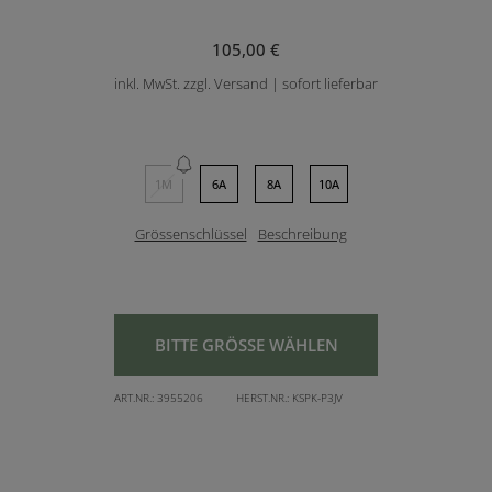
105,00 €
inkl. MwSt. zzgl. Versand | sofort lieferbar
1M
6A
8A
10A
Grössenschlüssel
Beschreibung
BITTE GRÖSSE WÄHLEN
ART.NR.:
3955206
HERST.NR.:
KSPK-P3JV