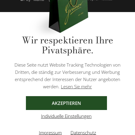
* Alle Preise inkl. gesetzl. Mehrwertsteuer zzgl.
Versandkosten
und ggf.
Wir respektieren Ihre
Nachnahmegebühren, wenn nicht anders angegeben.
Pivatsphäre.
Diese Website ist durch reCAPTCHA geschützt und es gelten die
Datenschutzbestimmungen
und
Nutzungsbedingungen
von Google.
Diese Seite nutzt Website Tracking Technologien von
Dritten, die ständig zur Verbesserung und Werbung
entsprechend der Interessen der Nutzer angeboten
werden.
Lesen Sie mehr
AGB
IMPRESSUM
DATENSCHUTZ
AKZEPTIEREN
Individuelle Einstellungen
Impressum
Datenschutz