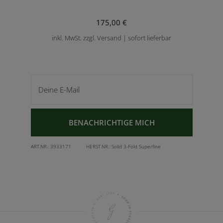
175,00 €
inkl. MwSt. zzgl. Versand | sofort lieferbar
Deine E-Mail
BENACHRICHTIGE MICH
ART.NR.:
3933171
HERST.NR.:
Solid 3-Fold Superfine