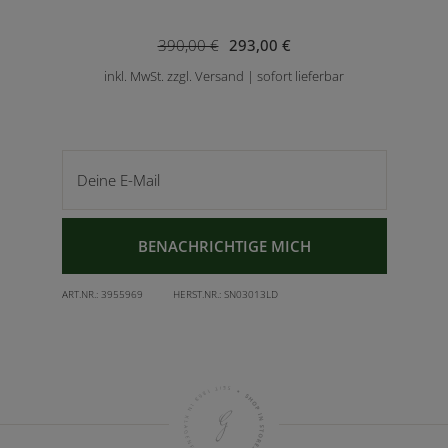
390,00 €
293,00 €
inkl. MwSt. zzgl. Versand | sofort lieferbar
Deine E-Mail
BENACHRICHTIGE MICH
ART.NR.:
3955969
HERST.NR.:
SN03013LD