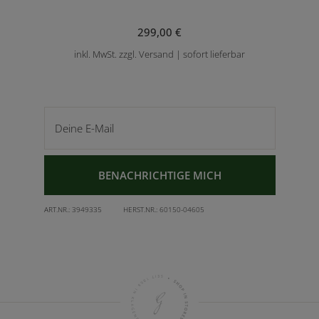
299,00 €
inkl. MwSt. zzgl. Versand | sofort lieferbar
Deine E-Mail
BENACHRICHTIGE MICH
ART.NR.:
3949335
HERST.NR.:
60150-04605