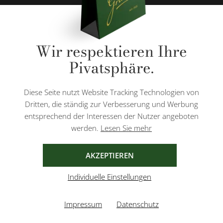
* Alle Preise inkl. gesetzl. Mehrwertsteuer zzgl.
Versandkosten
und ggf.
Wir respektieren Ihre
Nachnahmegebühren, wenn nicht anders angegeben.
Pivatsphäre.
Diese Website ist durch reCAPTCHA geschützt und es gelten die
Datenschutzbestimmungen
und
Nutzungsbedingungen
von Google.
Diese Seite nutzt Website Tracking Technologien von
Dritten, die ständig zur Verbesserung und Werbung
entsprechend der Interessen der Nutzer angeboten
werden.
Lesen Sie mehr
AGB
IMPRESSUM
DATENSCHUTZ
AKZEPTIEREN
Individuelle Einstellungen
Impressum
Datenschutz