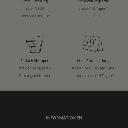
Freie Lieferung
Liebevoll verpackt
über € 300
und in 1-3 Tagen*
innerhalb der EU*
geliefert
Einfach Shoppen
Freie Rücksendung
mit den gängigsten
Kostenlose Rücksendung
Zahlungsmethoden
innerhalb von 14 Tagen*
INFORMATIONEN