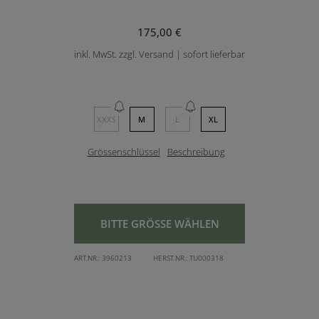
175,00 €
inkl. MwSt. zzgl. Versand | sofort lieferbar
XXXS
M
L
XL
Grössenschlüssel
Beschreibung
BITTE GRÖSSE WÄHLEN
ART.NR.:
3960213
HERST.NR.:
TU000318