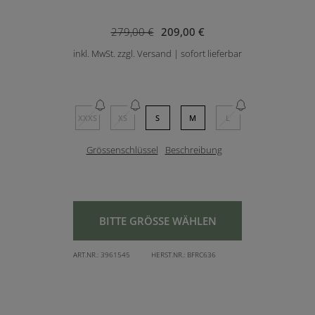
279,00 €
209,00 €
inkl. MwSt. zzgl. Versand | sofort lieferbar
XXXS
XS
S
M
L
Grössenschlüssel
Beschreibung
BITTE GRÖSSE WÄHLEN
ART.NR.:
3961545
HERST.NR.:
BFRC636