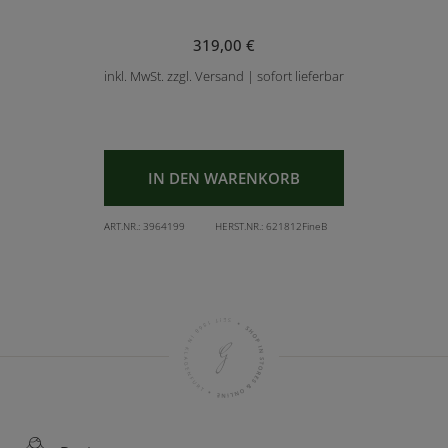
319,00 €
inkl. MwSt. zzgl. Versand | sofort lieferbar
IN DEN WARENKORB
ART.NR.:
3964199
HERST.NR.:
621812FineB