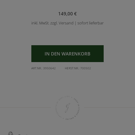
149,00 €
inkl. MwSt. zzgl. Versand | sofort lieferbar
IN DEN WARENKORB
ART.NR.:
3950642
HERST.NR.:
700502