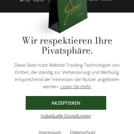
* Alle Preise inkl. gesetzl. Mehrwertsteuer zzgl.
Versandkosten
und ggf.
Wir respektieren Ihre
Nachnahmegebühren, wenn nicht anders angegeben.
Pivatsphäre.
Diese Website ist durch reCAPTCHA geschützt und es gelten die
Datenschutzbestimmungen
und
Nutzungsbedingungen
von Google.
Diese Seite nutzt Website Tracking Technologien von
Dritten, die ständig zur Verbesserung und Werbung
entsprechend der Interessen der Nutzer angeboten
werden.
Lesen Sie mehr
AGB
IMPRESSUM
DATENSCHUTZ
AKZEPTIEREN
Individuelle Einstellungen
Impressum
Datenschutz