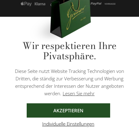
* Alle Preise inkl. gesetzl. Mehrwertsteuer zzgl.
Versandkosten
und ggf.
Wir respektieren Ihre
Nachnahmegebühren, wenn nicht anders angegeben.
Pivatsphäre.
Diese Website ist durch reCAPTCHA geschützt und es gelten die
Datenschutzbestimmungen
und
Nutzungsbedingungen
von Google.
Diese Seite nutzt Website Tracking Technologien von
Dritten, die ständig zur Verbesserung und Werbung
entsprechend der Interessen der Nutzer angeboten
werden.
Lesen Sie mehr
AGB
IMPRESSUM
DATENSCHUTZ
AKZEPTIEREN
Individuelle Einstellungen