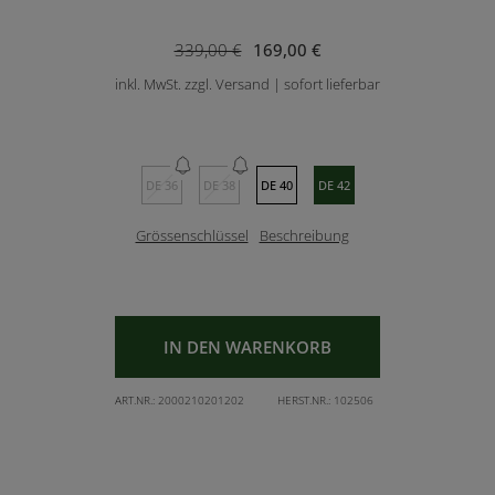
339,00 €
169,00 €
inkl. MwSt. zzgl. Versand | sofort lieferbar
DE 36
DE 38
DE 40
DE 42
Grössenschlüssel
Beschreibung
IN DEN WARENKORB
ART.NR.:
2000210201202
HERST.NR.:
102506