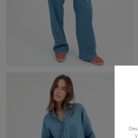
Dies
V