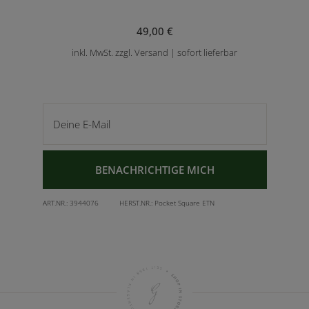
49,00 €
inkl. MwSt. zzgl. Versand | sofort lieferbar
Deine E-Mail
BENACHRICHTIGE MICH
ART.NR.:
3944076
HERST.NR.:
Pocket Square ETN