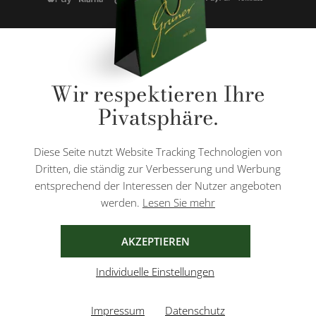
* Alle Preise inkl. gesetzl. Mehrwertsteuer zzgl.
Versandkosten
und ggf.
Wir respektieren Ihre
Nachnahmegebühren, wenn nicht anders angegeben.
Pivatsphäre.
Diese Website ist durch reCAPTCHA geschützt und es gelten die
Datenschutzbestimmungen
und
Nutzungsbedingungen
von Google.
Diese Seite nutzt Website Tracking Technologien von
Dritten, die ständig zur Verbesserung und Werbung
entsprechend der Interessen der Nutzer angeboten
werden.
Lesen Sie mehr
AGB
IMPRESSUM
DATENSCHUTZ
AKZEPTIEREN
Individuelle Einstellungen
Impressum
Datenschutz