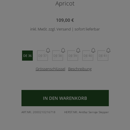
Apricot
109,00 €
inkl. MwSt. zzgl. Versand | sofort lieferbar
DE 36
DE 37
DE 38
DE 39
DE 40
DE 41
Grössenschlüssel
Beschreibung
IN DEN WARENKORB
ART.NR.:
2000210216718
HERST.NR.:
Antifaz Serraje Slepper