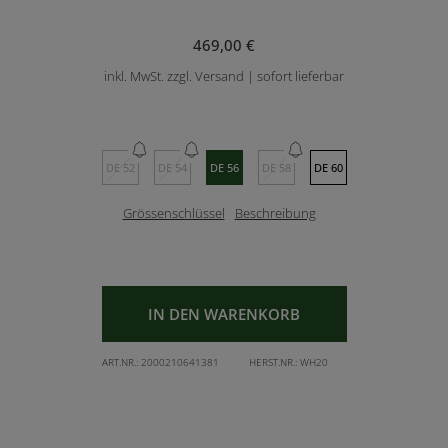
469,00 €
inkl. MwSt. zzgl. Versand | sofort lieferbar
DE 52
DE 54
DE 56
DE 58
DE 60
Grössenschlüssel
Beschreibung
IN DEN WARENKORB
ART.NR.:
2000210641381
HERST.NR.:
WH20