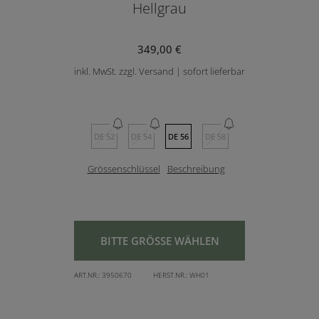
Hellgrau
349,00 €
inkl. MwSt. zzgl. Versand | sofort lieferbar
DE 52
DE 54
DE 56
DE 58
Grössenschlüssel
Beschreibung
BITTE GRÖSSE WÄHLEN
ART.NR.:
3950670
HERST.NR.:
WH01