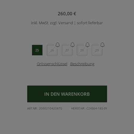
260,00 €
inkl. MwSt. zzgl. Versand | sofort lieferbar
25
26
27
28
29
Grössenschlüssel
Beschreibung
IN DEN WARENKORB
ART.NR.:
2000210420870
HERST.NR.:
C2X564-18S-3Y