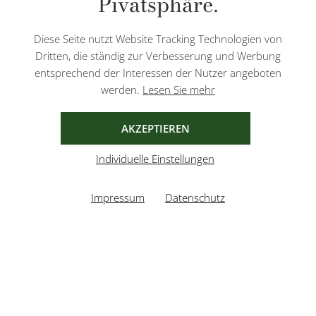
Pivatsphäre.
Diese Website ist durch reCAPTCHA geschützt und es gelten die
Datenschutzbestimmungen
und
Nutzungsbedingungen
von Google.
Diese Seite nutzt Website Tracking Technologien von
Dritten, die ständig zur Verbesserung und Werbung
entsprechend der Interessen der Nutzer angeboten
werden.
Lesen Sie mehr
AGB
IMPRESSUM
DATENSCHUTZ
AKZEPTIEREN
Individuelle Einstellungen
Impressum
Datenschutz