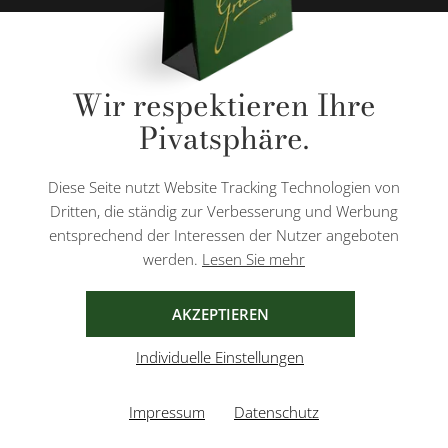
* Alle Preise inkl. gesetzl. Mehrwertsteuer zzgl.
Versandkosten
und ggf.
Wir respektieren Ihre
Nachnahmegebühren, wenn nicht anders angegeben.
Pivatsphäre.
Diese Website ist durch reCAPTCHA geschützt und es gelten die
Datenschutzbestimmungen
und
Nutzungsbedingungen
von Google.
Diese Seite nutzt Website Tracking Technologien von
Dritten, die ständig zur Verbesserung und Werbung
entsprechend der Interessen der Nutzer angeboten
werden.
Lesen Sie mehr
AGB
IMPRESSUM
DATENSCHUTZ
AKZEPTIEREN
Individuelle Einstellungen
Impressum
Datenschutz