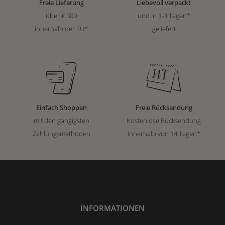
Freie Lieferung
Liebevoll verpackt
über € 300
und in 1-3 Tagen*
innerhalb der EU*
geliefert
Einfach Shoppen
Freie Rücksendung
mit den gängigsten
Kostenlose Rücksendung
Zahlungsmethoden
innerhalb von 14 Tagen*
INFORMATIONEN