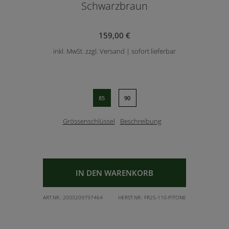
Schwarzbraun
159,00 €
inkl. MwSt. zzgl. Versand | sofort lieferbar
85
90
Grössenschlüssel
Beschreibung
IN DEN WARENKORB
ART.NR.:
2000209797464
HERST.NR.:
FR25-110-PITONE