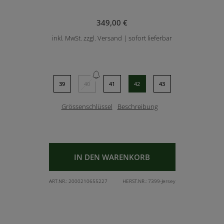
349,00 €
inkl. MwSt. zzgl. Versand | sofort lieferbar
39
40
41
42
43
Grössenschlüssel
Beschreibung
IN DEN WARENKORB
ART.NR.:
2000210655227
HERST.NR.:
7399-Jersey