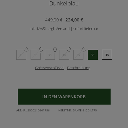
Dunkelblau
449,00 €
224,00 €
inkl. MwSt. zzgl. Versand | sofort lieferbar
31
32
33
34
35
36
38
Grössenschlüssel
Beschreibung
IN DEN WARENKORB
ART.NR.:
2000210641756
HERST.NR.:
DANTE-B120-L170