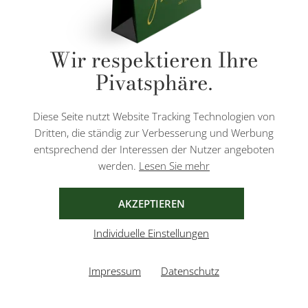
* Alle Preise inkl. gesetzl. Mehrwertsteuer zzgl.
Versandkosten
und ggf.
Wir respektieren Ihre
Nachnahmegebühren, wenn nicht anders angegeben.
Pivatsphäre.
Diese Website ist durch reCAPTCHA geschützt und es gelten die
Datenschutzbestimmungen
und
Nutzungsbedingungen
von Google.
Diese Seite nutzt Website Tracking Technologien von
Dritten, die ständig zur Verbesserung und Werbung
entsprechend der Interessen der Nutzer angeboten
werden.
Lesen Sie mehr
AGB
IMPRESSUM
DATENSCHUTZ
AKZEPTIEREN
Individuelle Einstellungen
Impressum
Datenschutz