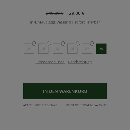
240,00 €
129,00 €
inkl. MwSt. zzgl. Versand | sofort lieferbar
25
26
27
28
29
30
Grössenschlüssel
Beschreibung
IN DEN WARENKORB
ART.NR.:
2000210563478
HERST.NR.:
C2X243-05A-HM-32