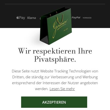
* Alle Preise inkl. gesetzl. Mehrwertsteuer zzgl.
Versandkosten
und ggf.
Wir respektieren Ihre
Nachnahmegebühren, wenn nicht anders angegeben.
Pivatsphäre.
Diese Website ist durch reCAPTCHA geschützt und es gelten die
Datenschutzbestimmungen
und
Nutzungsbedingungen
von Google.
Diese Seite nutzt Website Tracking Technologien von
Dritten, die ständig zur Verbesserung und Werbung
entsprechend der Interessen der Nutzer angeboten
werden.
Lesen Sie mehr
AGB
IMPRESSUM
DATENSCHUTZ
AKZEPTIEREN