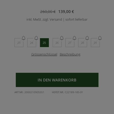
260,00 €
139,00 €
inkl. MwSt. zzgl. Versand | sofort lieferbar
23
24
25
26
27
28
29
Grössenschlüssel
Beschreibung
IN DEN WARENKORB
ART.NR.:
2000210905551
HERST.NR.:
C22189-18S-3Y