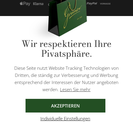
* Alle Preise inkl. gesetzl. Mehrwertsteuer zzgl.
Versandkosten
und ggf.
Wir respektieren Ihre
Nachnahmegebühren, wenn nicht anders angegeben.
Pivatsphäre.
Diese Website ist durch reCAPTCHA geschützt und es gelten die
Datenschutzbestimmungen
und
Nutzungsbedingungen
von Google.
Diese Seite nutzt Website Tracking Technologien von
Dritten, die ständig zur Verbesserung und Werbung
entsprechend der Interessen der Nutzer angeboten
werden.
Lesen Sie mehr
AGB
IMPRESSUM
DATENSCHUTZ
AKZEPTIEREN
Individuelle Einstellungen