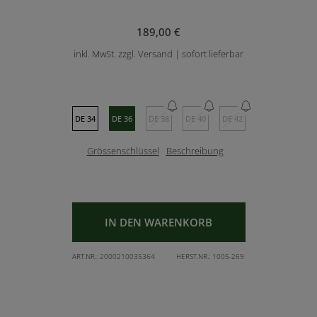
189,00 €
inkl. MwSt. zzgl. Versand | sofort lieferbar
DE 34
DE 36
DE 38
DE 40
DE 42
Grössenschlüssel
Beschreibung
IN DEN WARENKORB
ART.NR.:
2000210035364
HERST.NR.:
1005-269