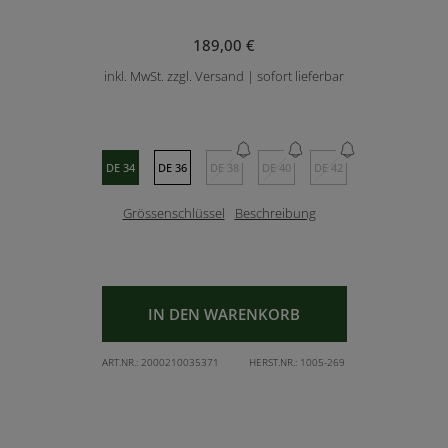
189,00 €
inkl. MwSt. zzgl. Versand | sofort lieferbar
DE 34
DE 36
DE 38
DE 40
DE 42
Grössenschlüssel
Beschreibung
IN DEN WARENKORB
ART.NR.:
2000210035371
HERST.NR.:
1005-269