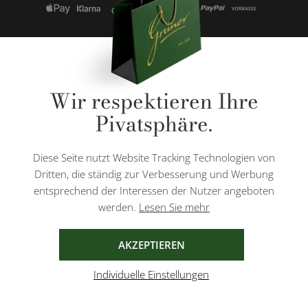
* Alle Preise inkl. gesetzl. Mehrwertsteuer zzgl.
Versandkosten
und ggf.
Wir respektieren Ihre
Nachnahmegebühren, wenn nicht anders angegeben.
Pivatsphäre.
Diese Website ist durch reCAPTCHA geschützt und es gelten die
Datenschutzbestimmungen
und
Nutzungsbedingungen
von Google.
Diese Seite nutzt Website Tracking Technologien von
Dritten, die ständig zur Verbesserung und Werbung
entsprechend der Interessen der Nutzer angeboten
werden.
Lesen Sie mehr
AGB
IMPRESSUM
DATENSCHUTZ
AKZEPTIEREN
Individuelle Einstellungen