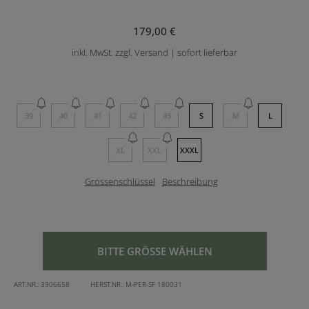
179,00 €
inkl. MwSt. zzgl. Versand | sofort lieferbar
39
40
41
42
43
S
M
L
XL
XXL
XXXL
Grössenschlüssel
Beschreibung
BITTE GRÖSSE WÄHLEN
ART.NR.:
3906658
HERST.NR.:
M-PER-SF 180031