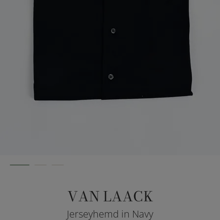
VAN LAACK
Jerseyhemd in Navy