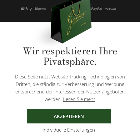
* Alle Preise inkl. gesetzl. Mehrwertsteuer zzgl.
Versandkosten
und ggf.
Wir respektieren Ihre
Nachnahmegebühren, wenn nicht anders angegeben.
Pivatsphäre.
Diese Website ist durch reCAPTCHA geschützt und es gelten die
Datenschutzbestimmungen
und
Nutzungsbedingungen
von Google.
Diese Seite nutzt Website Tracking Technologien von
Dritten, die ständig zur Verbesserung und Werbung
entsprechend der Interessen der Nutzer angeboten
werden.
Lesen Sie mehr
AGB
IMPRESSUM
DATENSCHUTZ
AKZEPTIEREN
Individuelle Einstellungen