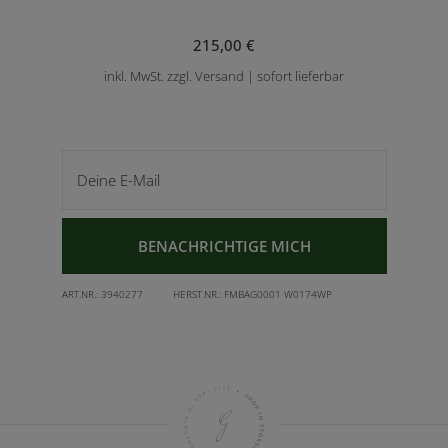
215,00 €
inkl. MwSt. zzgl. Versand | sofort lieferbar
Deine E-Mail
BENACHRICHTIGE MICH
ART.NR.:
3940277
HERST.NR.:
FMBAG0001 W0174WP