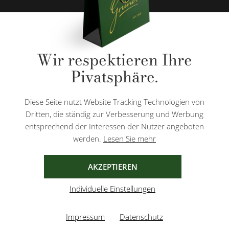
* Alle Preise inkl. gesetzl. Mehrwertsteuer zzgl.
Versandkosten
und ggf.
Wir respektieren Ihre
Nachnahmegebühren, wenn nicht anders angegeben.
Pivatsphäre.
Diese Website ist durch reCAPTCHA geschützt und es gelten die
Datenschutzbestimmungen
und
Nutzungsbedingungen
von Google.
Diese Seite nutzt Website Tracking Technologien von
Dritten, die ständig zur Verbesserung und Werbung
entsprechend der Interessen der Nutzer angeboten
werden.
Lesen Sie mehr
AGB
IMPRESSUM
DATENSCHUTZ
AKZEPTIEREN
Individuelle Einstellungen
Impressum
Datenschutz