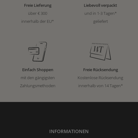
Freie Lieferung
Liebevoll verpackt
über € 300
und in 1-3 Tagen*
innerhalb der EU*
geliefert
Einfach Shoppen
Freie Rücksendung
mit den gängigsten
Kostenlose Rücksendung
Zahlungsmethoden
innerhalb von 14 Tagen*
INFORMATIONEN