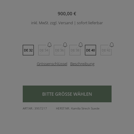
900,00 €
inkl. MwSt. zzgl. Versand | sofort lieferbar
DE 32
DE 34
DE 36
DE 38
DE 40
DE 42
Grössenschlüssel
Beschreibung
BITTE GRÖSSE WÄHLEN
ART.NR.:
3957217
HERST.NR.:
Kamilla Strech Suede