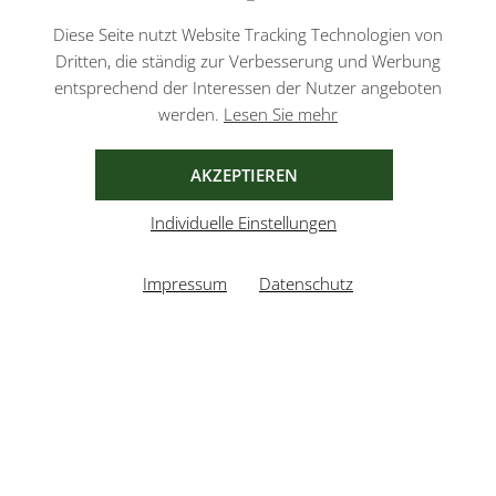
Datenschutzbestimmungen
und
Nutzungsbedingungen
von Google.
Diese Seite nutzt Website Tracking Technologien von
Dritten, die ständig zur Verbesserung und Werbung
entsprechend der Interessen der Nutzer angeboten
werden.
Lesen Sie mehr
AGB
IMPRESSUM
DATENSCHUTZ
AKZEPTIEREN
Individuelle Einstellungen
Impressum
Datenschutz
UMGESETZT VON
XEROGRAFIX GMBH
REALISIERT MIT SHOPWARE