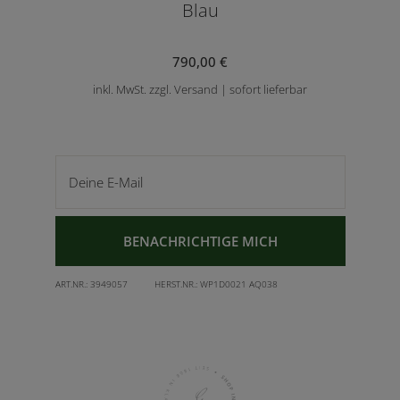
Blau
790,00 €
inkl. MwSt. zzgl. Versand | sofort lieferbar
Deine E-Mail
BENACHRICHTIGE MICH
ART.NR.:
3949057
HERST.NR.:
WP1D0021 AQ038