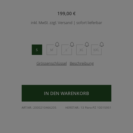
199,00 €
inkl. MwSt. zzgl. Versand | sofort lieferbar
S
M
L
XL
XXL
Grössenschlüssel
Beschreibung
IN DEN WARENKORB
ART.NR.:
2000210466205
HERST.NR.:
13 Floro-PZ 10015951