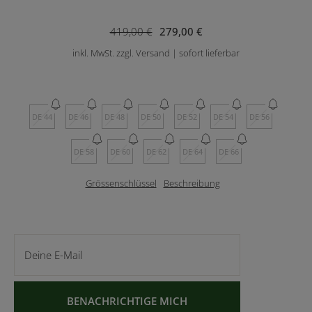
419,00 €
279,00 €
inkl. MwSt. zzgl. Versand | sofort lieferbar
DE 44
DE 46
DE 48
DE 50
DE 52
DE 54
DE 56
DE 58
DE 60
DE 62
DE 64
DE 66
Grössenschlüssel
Beschreibung
Deine E-Mail
BENACHRICHTIGE MICH