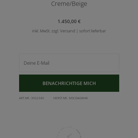
Creme/Beige
1.450,00 €
inkl. MwSt. zzgl. Versand | sofort lieferbar
Deine E-Mail
BENACHRICHTIGE MICH
ART.NR.:
3932340
HERST.NR.:
MSCDAGW48