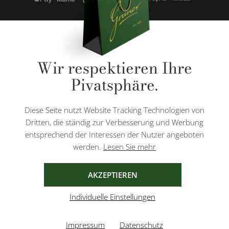
* Alle Preise inkl. gesetzl. Mehrwertsteuer zzgl.
Versandkosten
und ggf.
Wir respektieren Ihre
Nachnahmegebühren, wenn nicht anders angegeben.
Pivatsphäre.
Diese Website ist durch reCAPTCHA geschützt und es gelten die
Datenschutzbestimmungen
und
Nutzungsbedingungen
von Google.
Diese Seite nutzt Website Tracking Technologien von
Dritten, die ständig zur Verbesserung und Werbung
entsprechend der Interessen der Nutzer angeboten
werden.
Lesen Sie mehr
AGB
IMPRESSUM
DATENSCHUTZ
AKZEPTIEREN
Individuelle Einstellungen
Impressum
Datenschutz