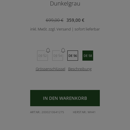
Dunkelgrau
699,00 €
359,00 €
inkl. MwSt. zzgl. Versand | sofort lieferbar
DE 52
DE 54
DE 56
DE 58
Grössenschlüssel
Beschreibung
IN DEN WARENKORB
ART.NR.:
2000210641275
HERST.NR.:
WH41