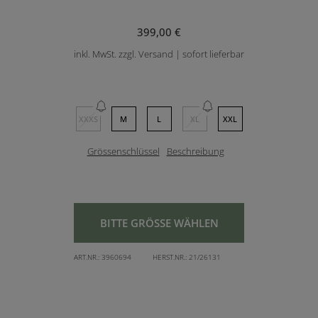
399,00 €
inkl. MwSt. zzgl. Versand | sofort lieferbar
XXXS
M
L
XL
XXL
Grössenschlüssel
Beschreibung
BITTE GRÖSSE WÄHLEN
ART.NR.:
3960694
HERST.NR.:
21/26131