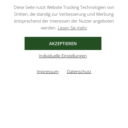
Datenschutzbestimmungen
und
Nutzungsbedingungen
von Google.
Diese Seite nutzt Website Tracking Technologien von
Dritten, die ständig zur Verbesserung und Werbung
entsprechend der Interessen der Nutzer angeboten
werden.
Lesen Sie mehr
AGB
IMPRESSUM
DATENSCHUTZ
AKZEPTIEREN
Individuelle Einstellungen
Impressum
Datenschutz
UMGESETZT VON
XEROGRAFIX GMBH
REALISIERT MIT SHOPWARE