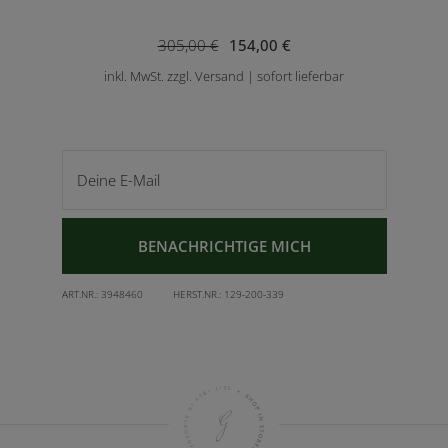
305,00 €
154,00 €
inkl. MwSt. zzgl. Versand | sofort lieferbar
Deine E-Mail
BENACHRICHTIGE MICH
ART.NR.:
3948460
HERST.NR.:
129-200-339