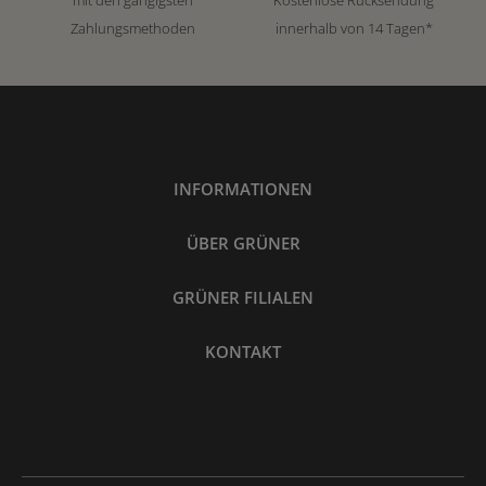
mit den gängigsten
Kostenlose Rücksendung
Zahlungsmethoden
innerhalb von 14 Tagen*
INFORMATIONEN
ÜBER GRÜNER
GRÜNER FILIALEN
KONTAKT