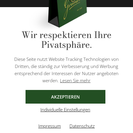
* Alle Preise inkl. gesetzl. Mehrwertsteuer zzgl.
Versandkosten
und ggf.
Wir respektieren Ihre
Nachnahmegebühren, wenn nicht anders angegeben.
Pivatsphäre.
Diese Website ist durch reCAPTCHA geschützt und es gelten die
Datenschutzbestimmungen
und
Nutzungsbedingungen
von Google.
Diese Seite nutzt Website Tracking Technologien von
Dritten, die ständig zur Verbesserung und Werbung
entsprechend der Interessen der Nutzer angeboten
werden.
Lesen Sie mehr
AGB
IMPRESSUM
DATENSCHUTZ
AKZEPTIEREN
Individuelle Einstellungen
Impressum
Datenschutz