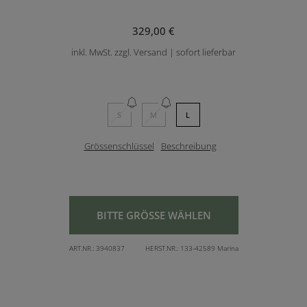
329,00 €
inkl. MwSt. zzgl. Versand | sofort lieferbar
S
M
L
Grössenschlüssel
Beschreibung
BITTE GRÖSSE WÄHLEN
ART.NR.:
3940837
HERST.NR.:
133-42589 Marina