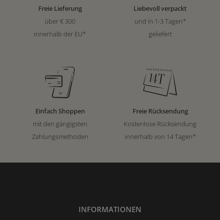
Freie Lieferung
Liebevoll verpackt
über € 300
und in 1-3 Tagen*
innerhalb der EU*
geliefert
Einfach Shoppen
Freie Rücksendung
mit den gängigsten
Kostenlose Rücksendung
Zahlungsmethoden
innerhalb von 14 Tagen*
INFORMATIONEN