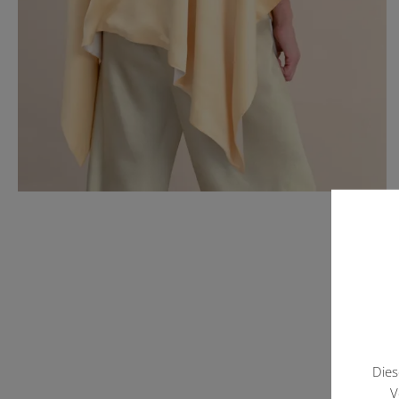
Dies
V