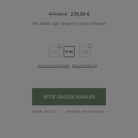
479,00 €
239,00 €
inkl. MwSt. zzgl. Versand | sofort lieferbar
IT 42
IT 44
IT 46
Grössenschlüssel
Beschreibung
BITTE GRÖSSE WÄHLEN
ART.NR.:
3942772
HERST.NR.:
P04783-03358