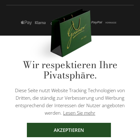
* Alle Preise inkl. gesetzl. Mehrwertsteuer zzgl.
Versandkosten
und ggf.
Wir respektieren Ihre
Nachnahmegebühren, wenn nicht anders angegeben.
Pivatsphäre.
Diese Website ist durch reCAPTCHA geschützt und es gelten die
Datenschutzbestimmungen
und
Nutzungsbedingungen
von Google.
Diese Seite nutzt Website Tracking Technologien von
Dritten, die ständig zur Verbesserung und Werbung
entsprechend der Interessen der Nutzer angeboten
werden.
Lesen Sie mehr
AGB
IMPRESSUM
DATENSCHUTZ
AKZEPTIEREN