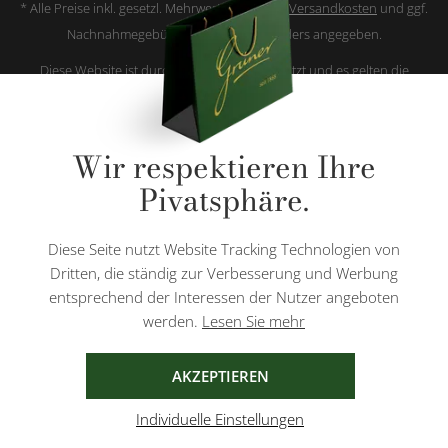
* Alle Preise inkl. gesetzl. Mehrwertsteuer zzgl.
Versandkosten
und ggf.
Nachnahmegebühren, wenn nicht anders angegeben.
Diese Website ist durch reCAPTCHA geschützt und es gelten die
Datenschutzbestimmungen
und
Nutzungsbedingungen
von Google.
Wir respektieren Ihre
Pivatsphäre.
AGB
IMPRESSUM
DATENSCHUTZ
Diese Seite nutzt Website Tracking Technologien von
Dritten, die ständig zur Verbesserung und Werbung
entsprechend der Interessen der Nutzer angeboten
werden.
Lesen Sie mehr
AKZEPTIEREN
Individuelle Einstellungen