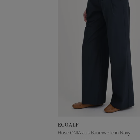
ECOALF
DE 34
DE 36
DE 38
DE 40
Hose ONIA aus Baumwolle in Navy