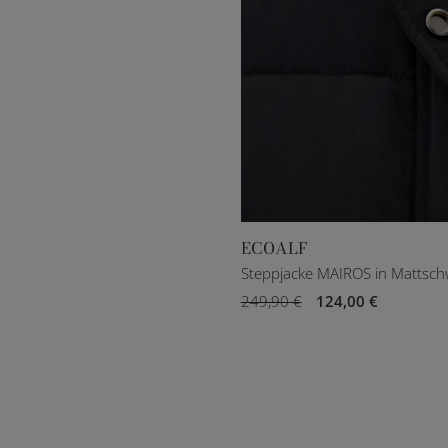
ECOALF
XXXS
S
M
L
Steppjacke MAIROS in Mattsch
249,90 €
124,00 €