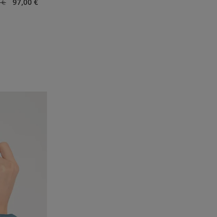
 €
97,00 €