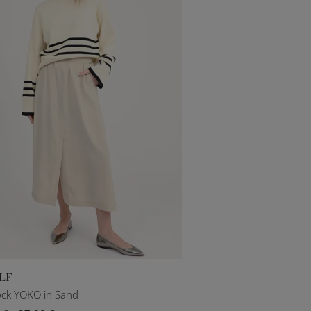
LF
DE 36
DE 38
DE 40
ock YOKO in Sand