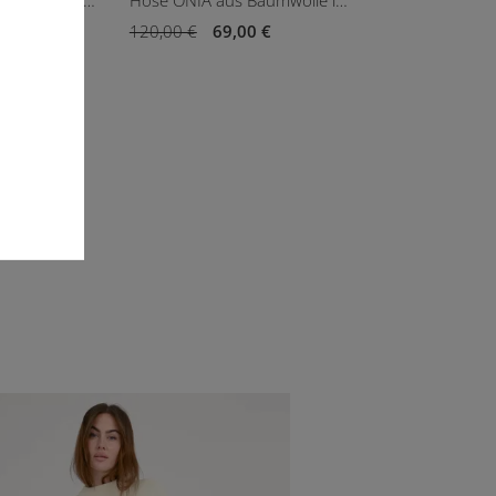
Clutch OCEAN TIKA in hellem Khaki
Hose ONIA aus Baumwolle in Hellblau
0 €
120,00 €
69,00 €