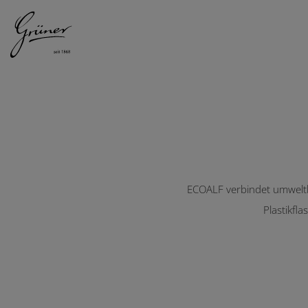
DAMEN
HERREN
Ecoalf
ECOALF verbindet umweltb
Plastikfl