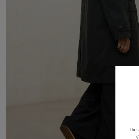
Dies
V