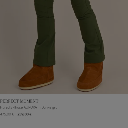
PERFECT MOMENT
XS
S
M
Flared Skihose AURORA in Dunkelgrün
475,00 €
239,00 €