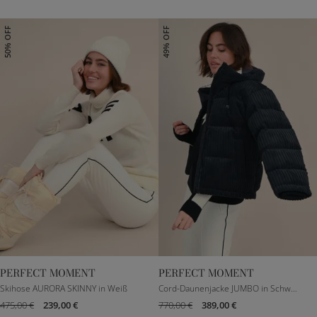
50% OFF
49% OFF
PERFECT MOMENT
PERFECT MOMENT
XS
S
M
S
M
L
Skihose AURORA SKINNY in Weiß
Cord-Daunenjacke JUMBO in Schwarz
475,00 €
239,00 €
770,00 €
389,00 €