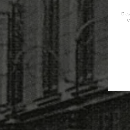
Dies
V