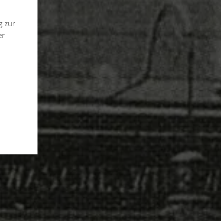
g zur
er