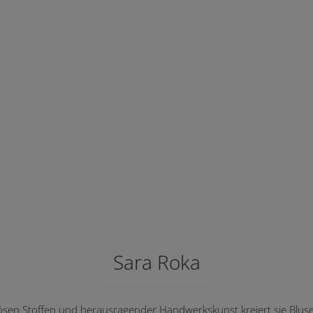
Sara Roka
ösen Stoffen und herausragender Handwerkskunst kreiert sie Bluse