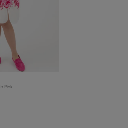
M
L
n Pink