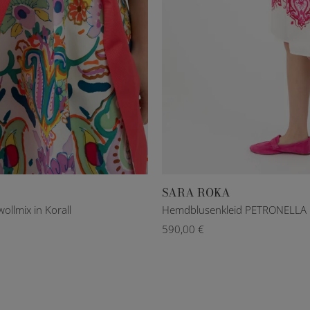
SARA ROKA
36
42
44
46
S
llmix in Korall
Hemdblusenkleid PETRONELLA i
590,00 €