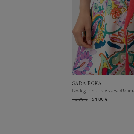
SARA ROKA
XXXS
S
M
L
Bindegürtel aus Viskose/Baumwo
70,00 €
54,00 €