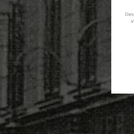
Dies
V