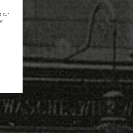
g zur
er