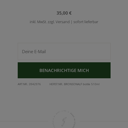
35,00 €
inkl. MwSt. zzgl. Versand | sofort lieferbar
Deine E-Mail
BENACHRICHTIGE MICH
ART.NR.:
3942976
HERST.NR.:
BRONSONALF bottle 510ml