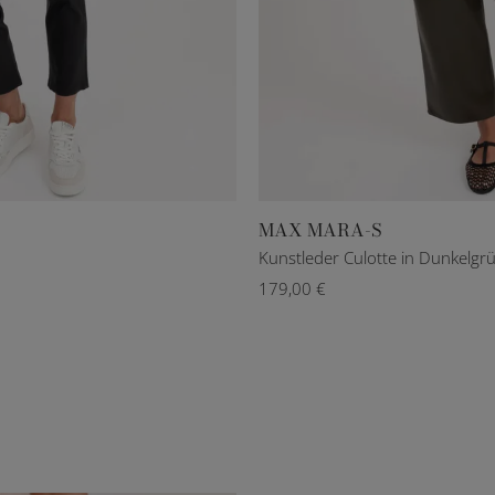
MAX MARA-S
DE 42
XXXS
XS
S
M
L
Kunstleder Culotte in Dunkelgr
179,00 €