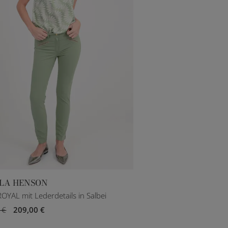
LA HENSON
DE 36
DE 38
DE 40
DE 42
OYAL mit Lederdetails in Salbei
 €
209,00 €