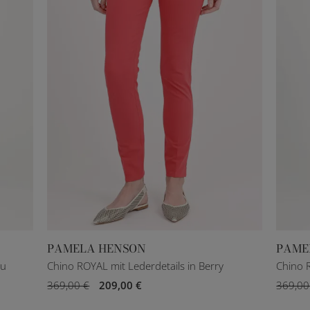
PAMELA HENSON
PAME
DE 34
DE 36
DE 38
DE 40
DE 42
DE 34
ru
Chino ROYAL mit Lederdetails in Berry
Chino R
369,00 €
209,00 €
369,00