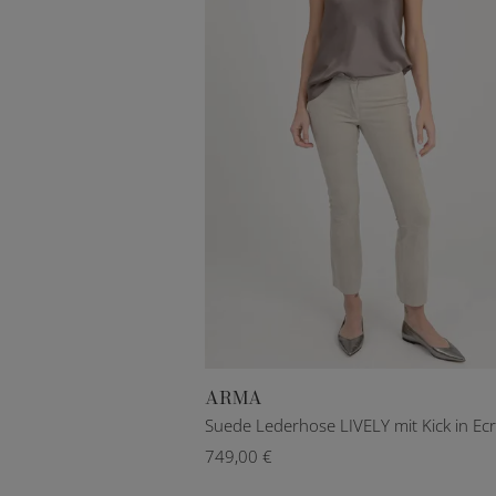
ARMA
DE 34
DE 36
DE 38
DE 40
Suede Lederhose LIVELY mit Kick in Ec
749,00 €