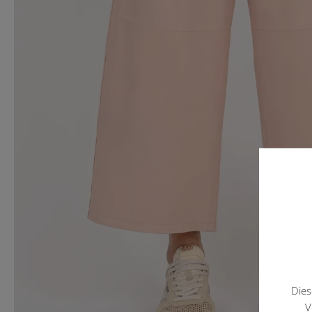
Dies
V