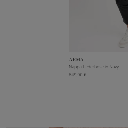
ARMA
DE 32
DE 34
DE 36
DE 38
DE 40
Nappa-Lederhose in Navy
649,00 €